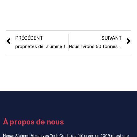
PRÉCÉDENT
SUIVANT
propriétés de l’alumine fondue blanche
Nous livrons 50 tonnes de perles de verre lestées de 1 à 1,5 mm à notre client turc.
À propos de nous
Henan Sicheng Abrasives Tech Co., Ltd a été créée en 2009 et est une