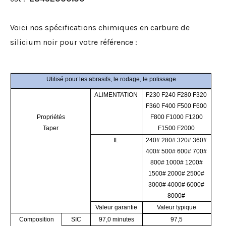
Voici nos spécifications chimiques en carbure de
silicium noir pour votre référence :
Utilisé pour les abrasifs, le rodage, le polissage
ALIMENTATION
F230 F240 F280 F320
F360 F400 F500 F600
Propriétés
F800 F1000 F1200
Taper
F1500 F2000
IL
240# 280# 320# 360#
400# 500# 600# 700#
800# 1000# 1200#
1500# 2000# 2500#
3000# 4000# 6000#
8000#
Valeur garantie
Valeur typique
Composition
SIC
97,0 minutes
97,5