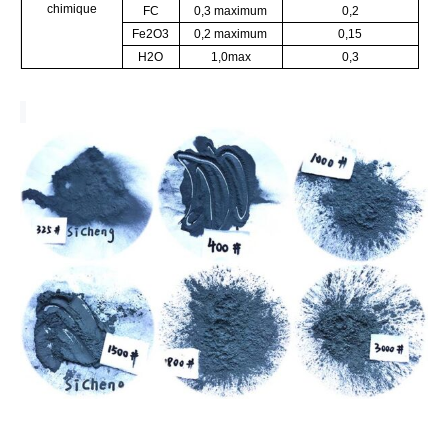
chimique
FC
0,3 maximum
0,2
Fe2O3
0,2 maximum
0,15
H2O
1,0max
0,3