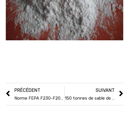
PRÉCÉDENT
SUIVANT
Norme FEPA F230-F2000 pour l’oxyde d’alumine abrasif, le carbure de silicium
150 tonnes de sable de chromite d’Afrique du Sud livrées au Japon