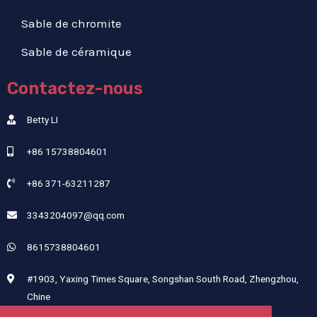
Sable de chromite
Sable de céramique
Contactez-nous
Betty LI
+86 15738804601
+86 371-63211287
3343204097@qq.com
8615738804601
#1903, Yaxing Times Square, Songshan South Road, Zhengzhou,
Chine