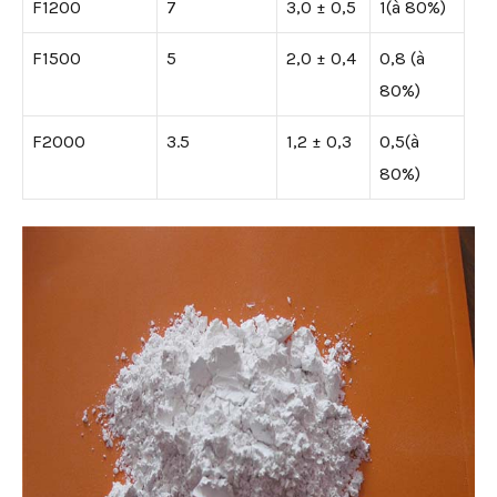
F1200
7
3,0 ± 0,5
1(à 80%)
F1500
5
2,0 ± 0,4
0,8 (à
80%)
F2000
3.5
1,2 ± 0,3
0,5(à
80%)