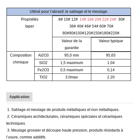
Utilisé pour l’abrasif, le sablage et le meulage.
Propriétés
8# 10# 12#
14# 16# 20# 22# 24#
30#
taper
36# 40# 46# 54# 60# 70#
80#90#100#120#150#180#220#.
Valeur de la
Valeur typique
garantie
Composition
AI2O3
95,0 min
95,65
chimique
SiO2
1,5 maximum
1.04
Fe2O3
0,5 maximum
0,14
TiO2
3.0max
2.20
Application
1. Sablage et meulage de produits métalliques et non métalliques.
2. Céramiques architecturales, céramiques spéciales et céramiques
techniques.
3. Meulage grossier et découpe haute pression, produits résistants à
l’usure, comme additifs.