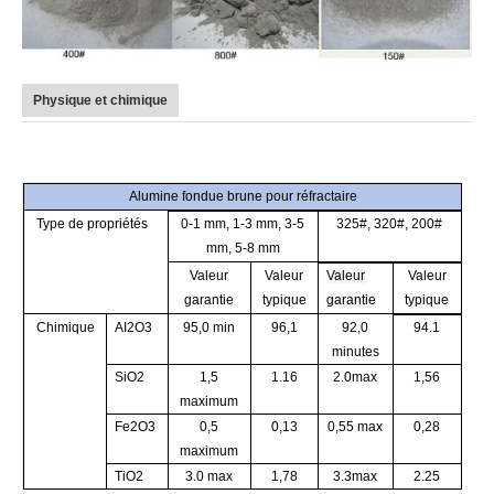
Physique et chimique
Alumine fondue brune abrasive/BFA/oxyde d’aluminium brun Alumine fondue brune
abrasive/BFA/oxyde d’aluminium brun
Alumine fondue brune pour réfractaire
Type de propriétés
0-1 mm, 1-3 mm, 3-5
325#, 320#, 200#
mm, 5-8 mm
Valeur
Valeur
Valeur
Valeur
garantie
typique
garantie
typique
Chimique
AI2O3
95,0 min
96,1
92,0
94.1
minutes
SiO2
1,5
1.16
2.0max
1,56
maximum
Fe2O3
0,5
0,13
0,55 max
0,28
maximum
TiO2
3.0 max
1,78
3.3max
2.25