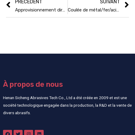
PRÉCÉDENT
SUIVANT
Approvisionnement direct d’usine Poudre d’alumine fondue blanche à faible teneur en sodium et micro sodium
Coulée de métal/fer/acier Sable de chromite de Chine
À propos de nous
Henan Sicheng Abrasives Tech Co., Ltd a été créée en 2009 et est une
société technologique engagée dans la production, la R&D et la vente de
divers abrasifs.