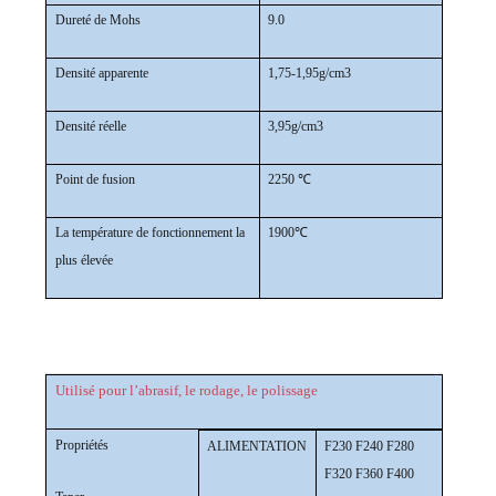
Dureté de Mohs
9.0
Densité apparente
1,75-1,95g/cm3
Densité réelle
3,95g/cm3
Point de fusion
2250 ℃
La température de fonctionnement la
1900℃
plus élevée
Utilisé pour l’abrasif, le rodage, le polissage
Propriétés
ALIMENTATION
F230 F240 F280
F320 F360 F400