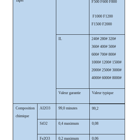
Taper
F500 F600 F800
F1000 F1200
F1500 F2000
IL
240# 280# 320#
360# 400# 500#
600# 700# 800#
1000# 1200# 1500#
2000# 2500# 3000#
4000# 6000# 8000#
Valeur garantie
Valeur typique
Composition
AI2O3
99,0 minutes
99,2
chimique
SiO2
0,4 maximum
0,08
Fe2O3
0,2 maximum
0,06