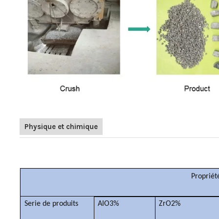
Physique et chimique
Propriét
Serie de produits
AlO3%
ZrO2%