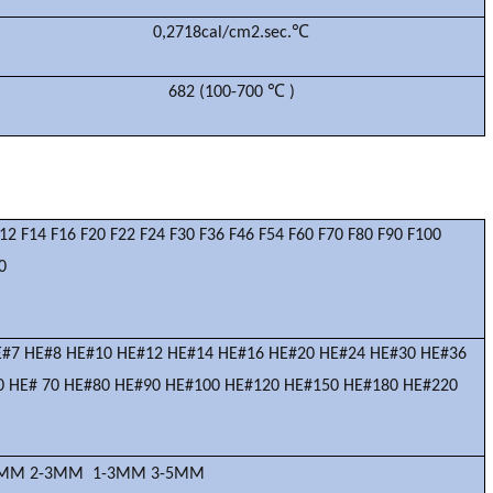
0,2718cal/cm2.sec.℃
682 (100-700
℃
)
F12 F14 F16 F20 F22 F24 F30 F36 F46 F54 F60 F70 F80 F90 F100
0
E#7 HE#8 HE#10 HE#12 HE#14 HE#16 HE#20 HE#24 HE#30 HE#36
0 HE# 70 HE#80 HE#90 HE#100 HE#120 HE#150 HE#180 HE#220
-2MM 2-3MM
1-3MM 3-5MM