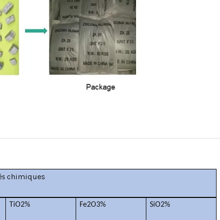
chimiques
és
TiO2%
Fe2O3%
SiO2%