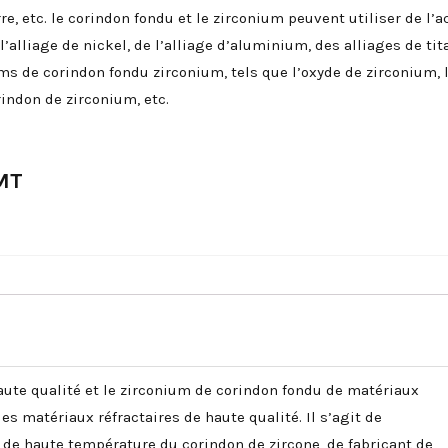
re, etc. le corindon fondu et le zirconium peuvent utiliser de l’aci
l’alliage de nickel, de l’alliage d’aluminium, des alliages de t
ms de corindon fondu zirconium, tels que l’oxyde de zirconium, l
rindon de zirconium, etc.
MT
aute qualité et le zirconium de corindon fondu de matériaux
es matériaux réfractaires de haute qualité. Il s’agit de
t de haute température du corindon de zircone, de fabricant de