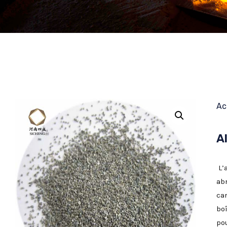
Ac
A
L’
abr
ca
bo
pou