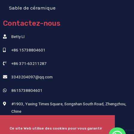
Sable de céramique
Contactez-nous
Betty LI
+86 15738804601
+86 371-63211287
3343204097@qq.com
8615738804601
#1903, Yaxing Times Square, Songshan South Road, Zhengzhou,
Chine
Ce site Web utilise des cookies pour vous garantir